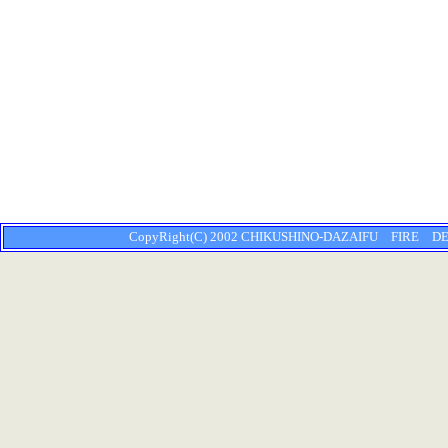
CopyRight(C) 2002 CHIKUSHINO-DAZAIFU FIRE DEPA